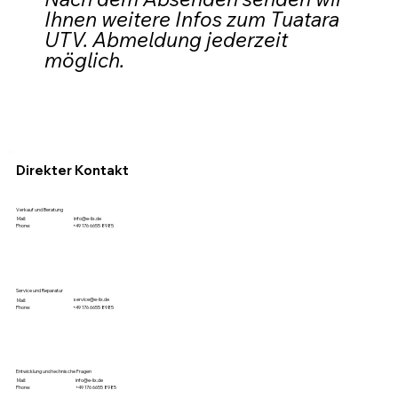
Ihnen weitere Infos zum Tuatara 
UTV. Abmeldung jederzeit 
möglich.
Direkter Kontakt
Verkauf und Beratung
info@e-lix.de
Mail:
Phone:
+49 176 6655 8985
Service und Reparatur
service@e-lix.de
Mail:
Phone:
+49 176 6655 8985
Entwicklung und technische Fragen
info@e-lix.de
Mail:
Phone:
+49 176 6655 8985